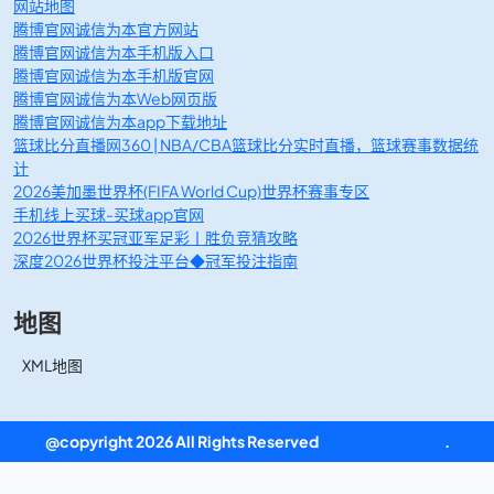
网站地图
腾博官网诚信为本官方网站
腾博官网诚信为本手机版入口
腾博官网诚信为本手机版官网
腾博官网诚信为本Web网页版
腾博官网诚信为本app下载地址
篮球比分直播网360 | NBA/CBA篮球比分实时直播，篮球赛事数据统
计
2026美加墨世界杯(FIFA World Cup)世界杯赛事专区
手机线上买球-买球app官网
2026世界杯买冠亚军足彩丨胜负竞猜攻略
深度2026世界杯投注平台◆冠军投注指南
地图
XML地图
@copyright 2026 All Rights Reserved
腾博官网诚信为本
.