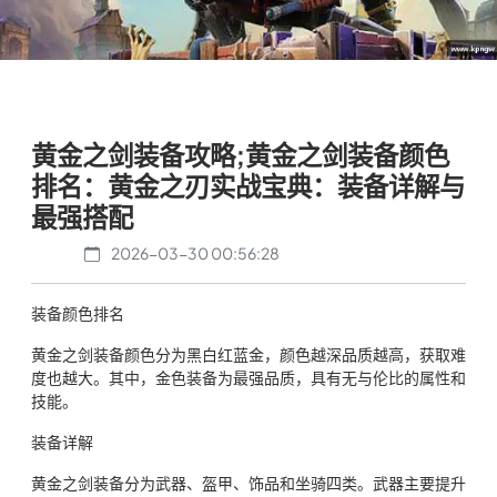
黄金之剑装备攻略;黄金之剑装备颜色
排名：黄金之刃实战宝典：装备详解与
最强搭配
2026-03-30 00:56:28
装备颜色排名
黄金之剑装备颜色分为黑白红蓝金，颜色越深品质越高，获取难
度也越大。其中，金色装备为最强品质，具有无与伦比的属性和
技能。
装备详解
黄金之剑装备分为武器、盔甲、饰品和坐骑四类。武器主要提升