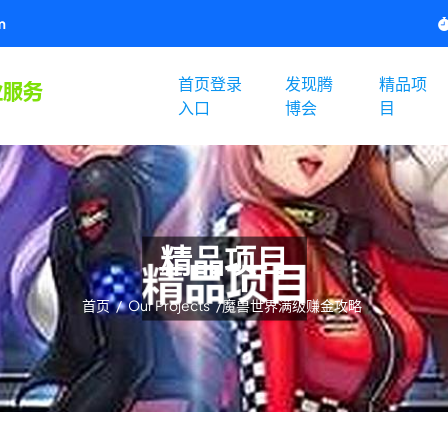
m
首页登录
发现腾
精品项
入口
博会
目
精品项目
首页
/
Our Projects
/
魔兽世界满级赚金攻略