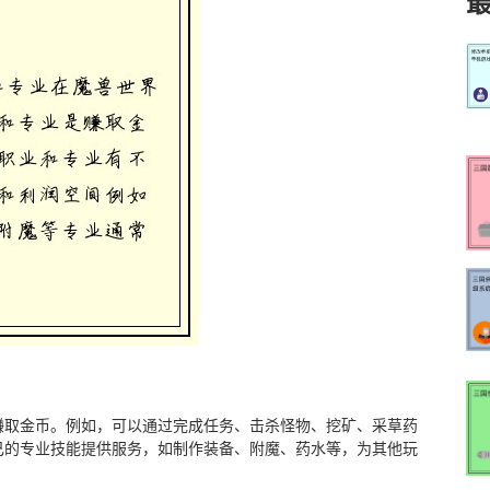
赚取金币。例如，可以通过完成任务、击杀怪物、挖矿、采草药
己的专业技能提供服务，如制作装备、附魔、药水等，为其他玩