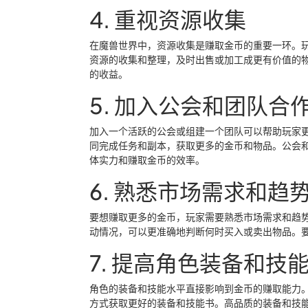
4. 重视资源收集
在魔兽世界中，资源收集是赚取金币的重要一环。
资源的收集和整理，及时出售或加工成更有价值的
的收益。
5. 加入公会和团队合
加入一个活跃的公会或组建一个团队可以帮助玩家
同完成任务和副本，获取更多的金币和物品。公会
体实力和赚取金币的效率。
6. 熟悉市场需求和趋
要想赚取更多的金币，玩家需要熟悉市场需求和趋
动情况，可以更准确地判断何时买入或卖出物品。
7. 提高角色装备和技
角色的装备和技能水平直接影响到金币的赚取能力。
方式获取更好的装备和技能书。高品质的装备和技