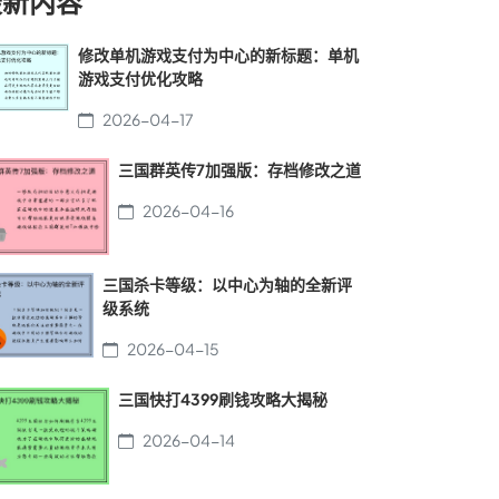
最新内容
修改单机游戏支付为中心的新标题：单机
游戏支付优化攻略
2026-04-17
三国群英传7加强版：存档修改之道
2026-04-16
三国杀卡等级：以中心为轴的全新评
级系统
2026-04-15
三国快打4399刷钱攻略大揭秘
2026-04-14