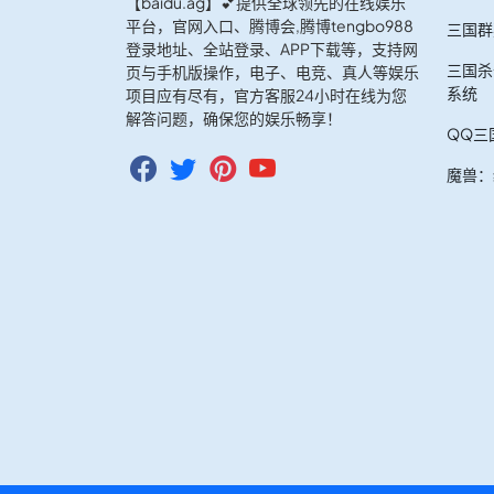
【baidu.ag】💕提供全球领先的在线娱乐
平台，官网入口、腾博会,腾博tengbo988
三国群
登录地址、全站登录、APP下载等，支持网
三国杀
页与手机版操作，电子、电竞、真人等娱乐
系统
项目应有尽有，官方客服24小时在线为您
解答问题，确保您的娱乐畅享！
QQ三
魔兽：