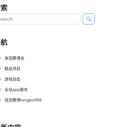
搜索
导航
发现腾博会
精品项目
游戏动态
全站app服务
找到腾博tengbo988